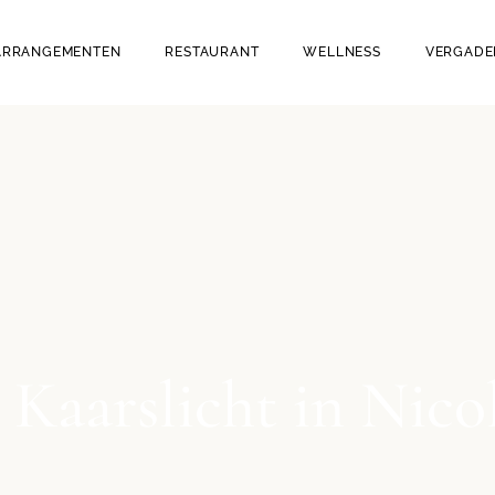
RESTAURANT BRAVOURE
WELLNESS
ARRANGEMENTEN
RESTAURANT
WELLNESS
VERGADE
(WINE & DINE)
PEDICURE
CAFÉ BRUINTJE (BEER &
D
BITES)
RS
RESTAURANT BRAVOURE
WELLNESS
(WINE & DINE)
TEN
PEDICURE
CAFÉ BRUINTJE (BEER &
 DE HOND
BITES)
AMERS
 Kaarslicht in Nico