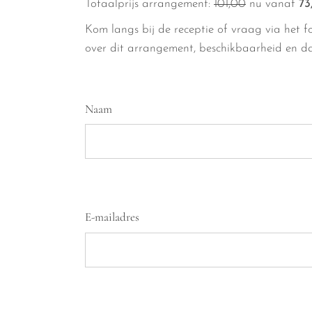
Totaalprijs arrangement:
101,00
nu vanaf
73
Kom langs bij de receptie of vraag via het f
over dit arrangement, beschikbaarheid en d
Naam
(Vereist)
Naam
E-
E-mailadres
mailadres
(Vereist)