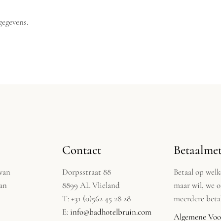
gegevens.
Contact
Betaalme
 van
Dorpsstraat 88
Betaal op wel
van
8899 AL Vlieland
maar wil, we 
T: +31 (0)562 45 28 28
meerdere betal
E:
info@badhotelbruin.com
Algemene Voo