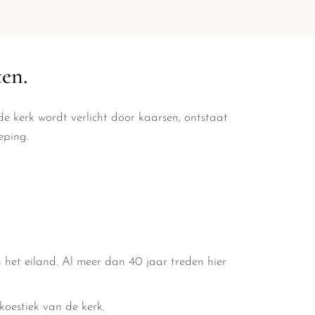
MEER ACTIVITEITEN
ten.
de kerk wordt verlicht door kaarsen, ontstaat
eping.
 het eiland. Al meer dan 40 jaar treden hier
koestiek van de kerk.